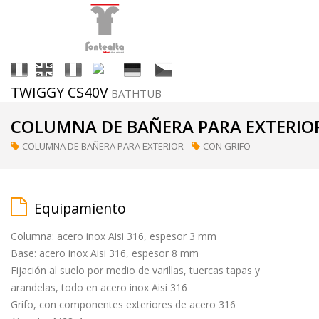
It
En
Fr
Es
De
Cs
TWIGGY CS40V
BATHTUB
Acabados
COLUMNA DE BAÑERA PARA EXTERIOR
COLUMNA DE BAÑERA PARA EXTERIOR
CON GRIFO
ral
(a
petición)
Equipamiento
Columna: acero inox Aisi 316, espesor 3 mm
supermirror
Base: acero inox Aisi 316, espesor 8 mm
Fijación al suelo por medio de varillas, tuercas tapas y
arandelas, todo en acero inox Aisi 316
matt
Grifo, con componentes exteriores de acero 316