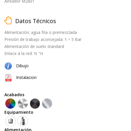
black
Aireador M28x1
Datos Técnicos
cepillado
Alimentación: agua fría o premezclada
Presión de trabajo aconsejada: 1 ÷ 5 Bar
natural
Alimentación de suelo standard
(cobre
Enlace à la red: ½ "H
+
Dibujo
latón)
Instalacion
Equipamiento
Acabados
teleducha
Equipamiento
grifo
Alimentación