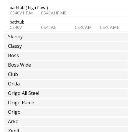
bathtub ( high flow )
CS40V.HF.M
CS40V.HF.ME
bathtub
CS40V
CS40V.E
CS40V.M
CS40V.ME
Skinny
Classy
Boss
Boss Wide
Club
Onda
Origo All Steel
Origo Rame
Origo
Arko
Zenit