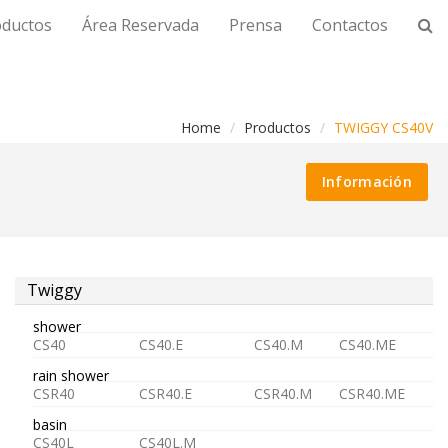
oductos
Área Reservada
Prensa
Contactos
Home
Productos
TWIGGY CS40V
Información
Twiggy
shower
CS40
CS40.E
CS40.M
CS40.ME
rain shower
CSR40
CSR40.E
CSR40.M
CSR40.ME
basin
CS40L
CS40L.M