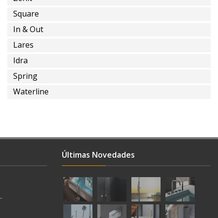
Square
In & Out
Lares
Idra
Spring
Waterline
Últimas Novedades
L