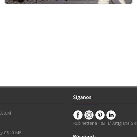
Síganos
C90.M
Rubinetteria F&F L' Artigiana SR
gy CS40.ME
Búsqueda