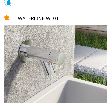
Equipamiento
WATERLINE W10.L
teleducha
grifo
temporizado
rociador