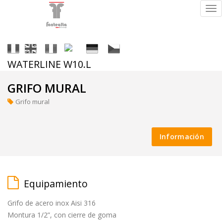
Tog
nav
It
En
Fr
Es
De
Cs
WATERLINE W10.L
Acabados
GRIFO MURAL
Grifo mural
ral
Información
(a
petición)
Equipamiento
Grifo de acero inox Aisi 316
supermirror
Montura 1/2”, con cierre de goma