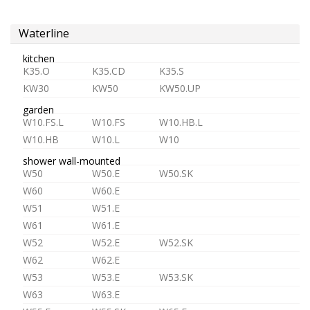
Waterline
aireador
kitchen
K35.O
K35.CD
K35.S
KW30
KW50
KW50.UP
garden
W10.FS.L
W10.FS
W10.HB.L
montura
W10.HB
W10.L
W10
para
grifos
shower wall-mounted
W50
W50.E
W50.SK
W60
W60.E
Alimentación
W51
W51.E
W61
W61.E
W52
W52.E
W52.SK
W62
W62.E
W53
W53.E
W53.SK
agua
W63
W63.E
fría