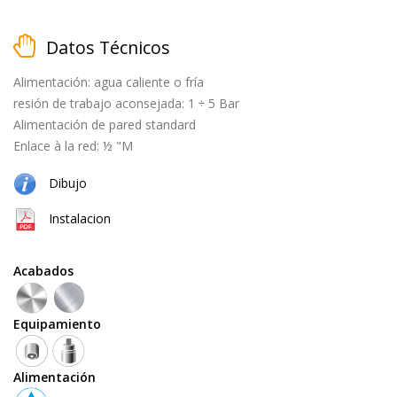
Datos Técnicos
Alimentación: agua caliente o fría
matt
resión de trabajo aconsejada: 1 ÷ 5 Bar
black
Alimentación de pared standard
Enlace à la red: ½ "M
Dibujo
cepillado
Instalacion
Acabados
natural
Equipamiento
(cobre
+
latón)
Alimentación